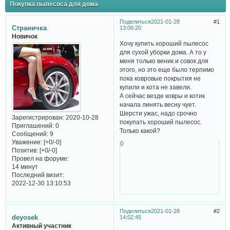
Покупка пылесоса для дома
Поделиться
2021-01-28
1
Страничка
13:06:20
Новичок
Хочу купить хороший пылесос
для сухой уборки дома. А то у
меня только веник и совок для
этого, но это еще было терпимо
пока ковровые покрытия не
купили и кота не завели.
А сейчас везде ковры и котик
начала линять весну чует.
Шерсти ужас, надо срочно
Зарегистрирован
: 2020-10-28
покупать хороший пылесос.
Приглашений:
0
Только какой?
Сообщений:
9
Уважение:
[+0/-0]
0
Позитив:
[+0/-0]
Провел на форуме:
14 минут
Последний визит:
2022-12-30 13:10:53
Поделиться
2021-01-28
2
deyosek
14:02:45
Активный участник