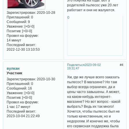
это покупка на годы. Вот у
родителей пылесос уже 20 лет
работает и они не жалуются.
Зарегистрирован
: 2020-10-28
Приглашений:
0
0
Сообщений:
9
Уважение:
[+0/-0]
Позитив:
[+0/-0]
Провел на форуме:
14 минут
Последний визит:
2022-12-30 13:10:53
Поделиться
2023-09-02
4
вулкан
19:31:47
Участник
Хм, где же лучше всего заказать
Зарегистрирован
: 2020-10-30
пылесос? В магазине? Но там
Приглашений:
0
выбор всегда ограничен, да и
Сообщений:
16
цены часто завышены. А может,
Уважение:
[+0/-0]
на каком-нибудь интернет-
Позитив:
[+0/-0]
магазине? Но вот вопрос - какой
Провел на форуме:
выбрать? Ведь их так много!
1 час 17 минут
Последний визит:
Хочется, чтобы пылесос был не
2023-10-04 21:22:49
только качественным, но и
недорогим. И конечно же, чтобы
его сервисная поддержка была