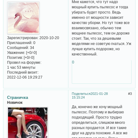
Мне кажется, что тут надо
мощный купить пылесос и тогда
убирать будет просто. Ведь
именно от мощности зависит
качество уборки. Но тут тоже все
взаимосвязано, обычно тем
мощнее пылесос, тем он дороже
Зарегистрирован
: 2020-10-20
стоит. Так, что за дешевыми
Приглашений:
0
моделями не советую гнаться. Уж
Сообщений:
34
лучше купить подороже, но
Уважение:
[+0/-0]
качественный.
Позитив:
[+0/-0]
0
Провел на форуме:
1 час 53 минуты
Последний визит:
2022-12-06 19:29:27
Поделиться
2021-01-28
3
Страничка
15:15:24
Новичок
Да, конечно же хочу мощный
пылесос. Поэтому и выбираю
подходящий. Просто трудно
определиться, слишком много
разных продается. И все такие
друг на друга похожие. А все же