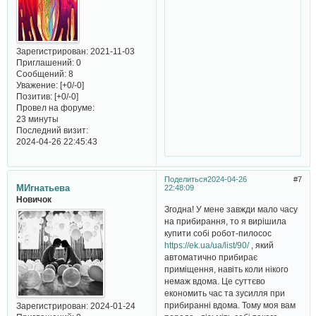
Зарегистрирован
: 2021-11-03
Приглашений:
0
Сообщений:
8
Уважение:
[+0/-0]
Позитив:
[+0/-0]
Провел на форуме:
23 минуты
Последний визит:
2024-04-26 22:45:43
Поделиться
2024-04-26
7
МИгнатьева
22:48:09
Новичок
Згодна! У мене завжди мало часу
на прибирання, то я вирішила
купити собі робот-пилосос
https://ek.ua/ua/list/90/
, який
автоматично прибирає
приміщення, навіть коли нікого
немаж вдома. Це суттєво
економить час та зусилля при
прибиранні вдома. Тому моя вам
Зарегистрирован
: 2024-01-24