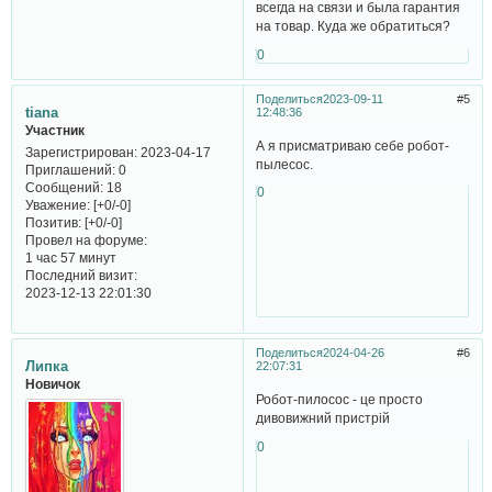
всегда на связи и была гарантия
на товар. Куда же обратиться?
0
Поделиться
2023-09-11
5
tiana
12:48:36
Участник
А я присматриваю себе робот-
Зарегистрирован
: 2023-04-17
пылесос.
Приглашений:
0
Сообщений:
18
0
Уважение:
[+0/-0]
Позитив:
[+0/-0]
Провел на форуме:
1 час 57 минут
Последний визит:
2023-12-13 22:01:30
Поделиться
2024-04-26
6
Липка
22:07:31
Новичок
Робот-пилосос - це просто
дивовижний пристрій
0