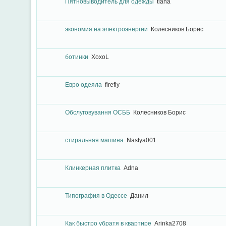
Пятновыводитель для одежды
tiana
экономия на электроэнергии
Колесников Борис
ботинки
XoxoL
Евро одеяла
firefly
Обслуговування ОСББ
Колесников Борис
стиральная машина
Nastya001
Клинкерная плитка
Adna
Типография в Одессе
Данил
Как быстро убратя в квартире
Arinka2708