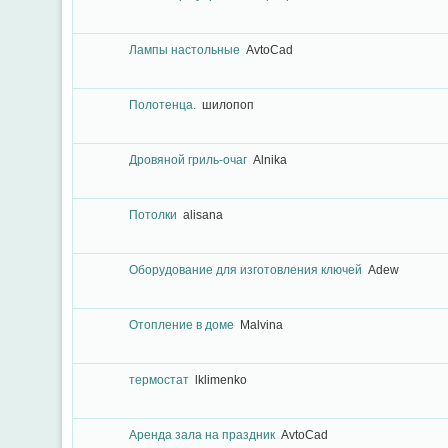
Лампы настольные
AvtoCad
Полотенца.
шилопоп
Дровяной гриль-очаг
Alnika
Потолки
alisana
Оборудование для изготовления ключей
Adew
Отопление в доме
Malvina
термостат
lklimenko
Аренда зала на праздник
AvtoCad