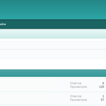
ойти
6
120
1
57