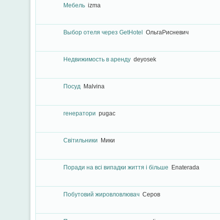
Мебель
izma
Выбор отеля через GetHotel
ОльгаРисневич
Недвижимость в аренду
deyosek
Посуд
Malvina
генератори
pugac
Світильники
Мики
Поради на всі випадки життя і більше
Enaterada
Побутовий жировловлювач
Серов