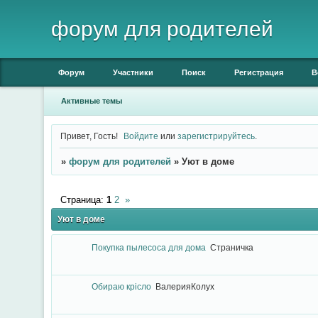
форум для родителей
Форум
Участники
Поиск
Регистрация
В
Активные темы
Привет, Гость!
Войдите
или
зарегистрируйтесь
.
»
форум для родителей
»
Уют в доме
Страница:
1
2
»
Уют в доме
Покупка пылесоса для дома
Страничка
Обираю крісло
ВалерияКолух