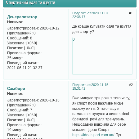
Спортивний одяг та взуття
Поделиться
2020-11-07
1
Денерализатор
22:36:17
Новичок
Де краще купувати одяг та взуття
Зарегистрирован
: 2020-10-12
для спорту?
Приглашений:
0
Сообщений:
8
0
Уважение:
[+0/-0]
Позитив:
[+0/-0]
Провел на форуме:
35 минут
Последний визит:
2021-06-11 21:32:37
Поделиться
2020-11-15
2
Самбори
15:31:42
Новичок
Вже минуло три роки з того часу,
Зарегистрирован
: 2020-10-13
як спорт посів важливе місце
Приглашений:
0
вмоєму житті. З того часу я
Сообщений:
7
намагаюся купувати лише якісні
Уважение:
[+0/-0]
брендові речі для тренувань.
Позитив:
[+0/-0]
Нещодавно відкрила для себе
Провел на форуме:
магазин Ідеал Спорт
19 минут
Последний визит:
https://idealsport.com.ua/
Тут