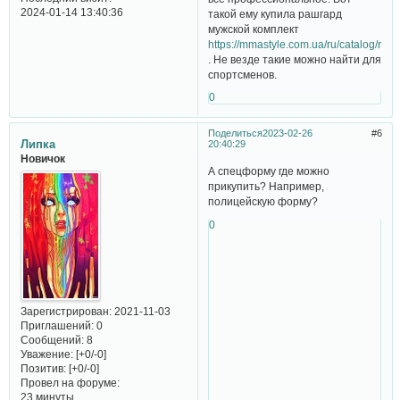
2024-01-14 13:40:36
такой ему купила рашгард
мужской комплект
https://mmastyle.com.ua/ru/catalog/ras
. Не везде такие можно найти для
спортсменов.
0
Поделиться
2023-02-26
6
Липка
20:40:29
Новичок
А спецформу где можно
прикупить? Например,
полицейскую форму?
0
Зарегистрирован
: 2021-11-03
Приглашений:
0
Сообщений:
8
Уважение:
[+0/-0]
Позитив:
[+0/-0]
Провел на форуме:
23 минуты