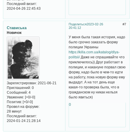
Последний визит:
2024-04-26 22:45:43
Поделиться
2023-02-26
7
Стависька
20:41:12
Новичок
У меня была такая история, надо
было срочно заказать форму
полиции Украины
https://killa.com.ua/katalog/dlya-
politsii/
Даже не спрашивайте что
приключилось)) Друг работает в
полиции, и накануне порвал свою
форму, надо было в чем-то идти
на работу, пока новую форму ему
выдадут. А на тот день еще
Зарегистрирован
: 2021-06-21
какая-то проверка была, что в
Приглашений:
0
гражданском ну никак нельзя
Сообщений:
4
было явиться)
Уважение:
[+0/-0]
Позитив:
[+0/-0]
0
Провел на форуме:
28 минут
Последний визит:
2024-01-24 21:28:14