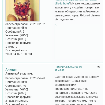
dlia-futbolu/
Ми вже неодноразово
замовляли у них різні товари, так
як наші обидва сини займаються
цим видом спорту. Якістю і рівнем
цін задоволені.
Зарегистрирован
: 2021-02-02
0
Приглашений:
0
Сообщений:
2
Уважение:
[+0/-0]
Позитив:
[+0/-0]
Провел на форуме:
1 минуту
Последний визит:
2023-04-02 13:03:31
Поделиться
2023-01-08
5
Алисия
15:23:16
Активный участник
Смотря какую именно вы одежду
Зарегистрирован
: 2021-04-26
хотите купить, обычную
Приглашений:
0
спортивную или
Сообщений:
40
профессиональную. Я вот
Уважение:
[+0/-0]
например в магазине MMA Style
Позитив:
[+0/-0]
обычно все заказываю для мужа
Провел на форуме:
боксера, потому что ему нужно
2 часа 24 минуты
Последний визит:
все профессиональное. Вот