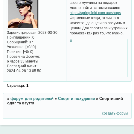
своего мужчины на подарок
можно найти в этом магазине
https://springfield.com.ua/shops
.
Фирменные вещи, отличного
качества, да еще и по разумным
ценам. Для спортзала и утренних
Зарегистрирован
: 2023-03-30
пробежек как раз то, что нужно.
Приглашений:
0
0
Сообщений:
37
Уважение:
[+0/-0]
Позитив:
[+0/-0]
Провел на форуме:
6 часов 33 минуты
Последний визит:
2024-04-28 13:05:50
Страница:
1
»
форум для родителей
»
Спорт и похудение
»
Спортивний
одяг та взуття
создать форум