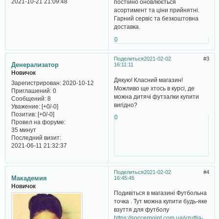
2021-10-21 21:09:48
постійно оновлюється
асортимент та ціни прийнятні.
Гарний сервіс та безкоштовна
доставка.
0
Поделиться
2021-02-02
3
Денерализатор
16:11:11
Новичок
Дякую! Класний магазин!
Зарегистрирован
: 2020-10-12
Можливо ще хтось в курсі, де
Приглашений:
0
можна дитячі футзалки купити
Сообщений:
8
вигідно?
Уважение:
[+0/-0]
Позитив:
[+0/-0]
0
Провел на форуме:
35 минут
Последний визит:
2021-06-11 21:32:37
Поделиться
2021-02-02
4
Макадемия
16:45:45
Новичок
Подивіться в магазині Футбольна
точка . Тут можна купити будь-яке
взуття для футболу
https://soccerpoint.com.ua/vzuttia-