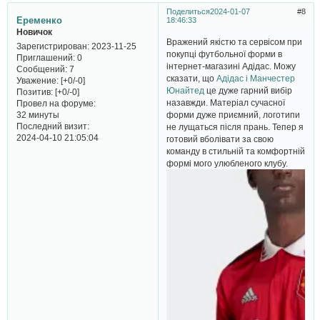
Поделиться
2024-01-07
8
Еременко
18:46:33
Новичок
Вражений якістю та сервісом при
Зарегистрирован
: 2023-11-25
покупці футбольної форми в
Приглашений:
0
інтернет-магазині Адідас. Можу
Сообщений:
7
сказати, що
Адідас і Манчестер
Уважение:
[+0/-0]
Юнайтед
це дуже гарний вибір
Позитив:
[+0/-0]
назавжди. Матеріал сучасної
Провел на форуме:
форми дуже приємний, логотипи
32 минуты
Последний визит:
не лущаться після прань. Тепер я
2024-04-10 21:05:04
готовий вболівати за свою
команду в стильній та комфортній
формі мого улюбленого клубу.