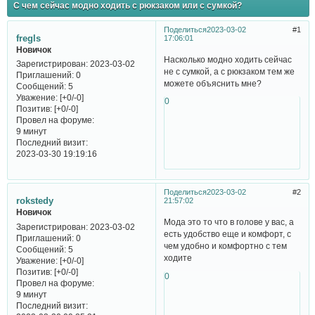
С чем сейчас модно ходить с рюкзаком или с сумкой?
Поделиться
2023-03-02
1
fregls
17:06:01
Новичок
Насколько модно ходить сейчас
Зарегистрирован
: 2023-03-02
не с сумкой, а с рюкзаком тем же
Приглашений:
0
можете объяснить мне?
Сообщений:
5
Уважение:
[+0/-0]
0
Позитив:
[+0/-0]
Провел на форуме:
9 минут
Последний визит:
2023-03-30 19:19:16
Поделиться
2023-03-02
2
rokstedy
21:57:02
Новичок
Мода это то что в голове у вас, а
Зарегистрирован
: 2023-03-02
есть удобство еще и комфорт, с
Приглашений:
0
чем удобно и комфортно с тем
Сообщений:
5
ходите
Уважение:
[+0/-0]
Позитив:
[+0/-0]
0
Провел на форуме:
9 минут
Последний визит: