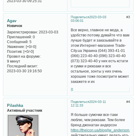
2023-03-30 09:25:31
Поделиться
2023-03-03
3
Agav
03:06:01
Новичок
Все верно, главное не мода, а
Зарегистрирован
: 2023-03-03
удобство потому думайте что вам
Приглашений:
0
лучше будет и заказывайте в
Сообщений:
5
этом Интернет-магазине Trade-
Уважение:
[+0/-0]
City.ua Украина (044) 393-41-01
Позитив:
[+0/-0]
(066) 223-40-40 (096) 323-40-40
Провел на форуме:
(073) 323-40-40 у них есть кстати
9 минут
Последний визит:
и сумки и рюкзаки и все
2023-03-30 19:16:50
остальное, зонты у них очень
хорошие тоже посмотрите может
закажете и их
0
Поделиться
2024-03-11
4
Pilashka
12:11:33
Активный участник
Я больше сумочки все-таки
люблю, чем рюкзаки. Тем более
бренд джонатан андерсон
https://theicon.ua/blog/jw_anderson/
действительно умеет делать что-