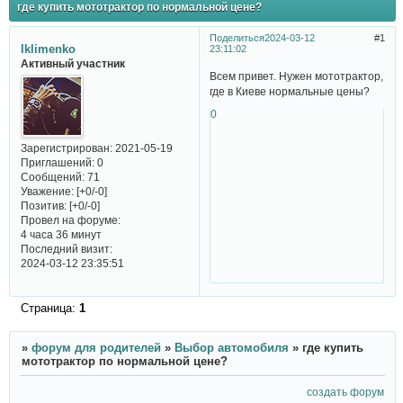
где купить мототрактор по нормальной цене?
Поделиться
2024-03-12
1
lklimenko
23:11:02
Активный участник
Всем привет. Нужен мототрактор,
где в Киеве нормальные цены?
0
Зарегистрирован
: 2021-05-19
Приглашений:
0
Сообщений:
71
Уважение:
[+0/-0]
Позитив:
[+0/-0]
Провел на форуме:
4 часа 36 минут
Последний визит:
2024-03-12 23:35:51
Страница:
1
»
форум для родителей
»
Выбор автомобиля
»
где купить
мототрактор по нормальной цене?
создать форум