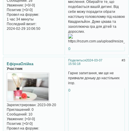
Сообщений:
16
мислення. Обирайте те, що
Уважение:
[+0/-0]
подобається вашій дитині. Від
Позитив:
[+0/-0]
себе можу порадити обрати
Провел на форуме:
настільну головоломку під назвою
1 час 34 минуты
Квадрильйон. Дуже цікава та
Последний визит:
захоплююча гра для дітей та
2024-02-29 10:06:50
дорослих.
0
Поделиться
2024-03-07
3
ЕфірнаОлійка
15:50:18
Участник
Гарне запитання, ми ще не
привчали доньку до настільних
ігор.
0
Зарегистрирован
: 2023-09-20
Приглашений:
0
Сообщений:
10
Уважение:
[+0/-0]
Позитив:
[+0/-0]
Провел на форуме: