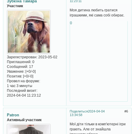
Зубкіна Тамара
11:23:11
Участник
Моя дитина любить гратися
іграшкими, які сама собі обирає.
0
Зарегистрирован
: 2023-05-02
Приглашений:
0
Сообщений:
17
Уважение:
[+0/-0]
Позитив:
[+0/-0]
Провел на форуме:
1 час 3 минуты
Последний визит:
2024-04-04 11:23:12
Поделиться
2024-04-04
6
Patron
13:34:58
Активный участник
Мої діти тільки в комп'ютерні ігри
грають. Але от знайшла