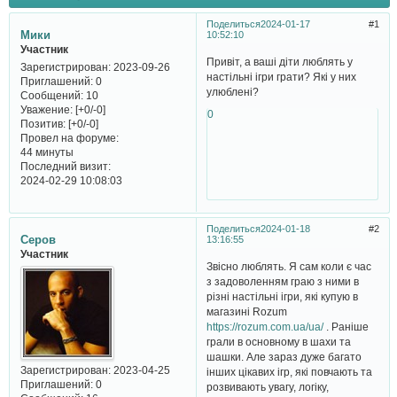
Поделиться
2024-01-17
1
Мики
10:52:10
Участник
Привіт, а ваші діти люблять у
Зарегистрирован
: 2023-09-26
настільні ігри грати? Які у них
Приглашений:
0
улюблені?
Сообщений:
10
Уважение:
[+0/-0]
0
Позитив:
[+0/-0]
Провел на форуме:
44 минуты
Последний визит:
2024-02-29 10:08:03
Поделиться
2024-01-18
2
Серов
13:16:55
Участник
Звісно люблять. Я сам коли є час
з задоволенням граю з ними в
різні настільні ігри, які купую в
магазині Rozum
https://rozum.com.ua/ua/
. Раніше
грали в основному в шахи та
шашки. Але зараз дуже багато
Зарегистрирован
: 2023-04-25
інших цікавих ігр, які повчають та
Приглашений:
0
розвивають увагу, логіку,