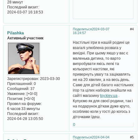
28 минут
Последний визит:
2024-03-07 16:18:53
Поделиться
2024-03-07
4
Pilashka
16:24:57
Активный участник
Настільні ігри в нашій родині це
взагалі улюблена розвага у
вихідні. При цьому якщо у вас є
маленька дитина, то варто
випробувати якісь легкі та
кольористі настілки, які
привернуть увагу та зацікавлять
Зарегистрирован
: 2023-03-30
не на 20 хвилин, а на весь день.
Приглашений:
0
Саме для дітей багато настільних
Сообщений:
37
ігор та цілих наборів знайшли на
Уважение:
[+0/-0]
сайті магазину
toy.kiev.ua
.
Позитив:
[+0/-0]
Купуємо як для своєї родини, так і
Провел на форуме:
на подарунок діткам дуже круто,
6 часов 33 минуты
особливо коли у гості до когось з
Последний визит:
діточками їдеш.
2024-04-28 13:05:50
0
Поделиться
2024-04-04
5