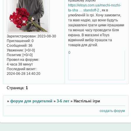
іграшкову зброю
https://etoys.com.ua/mechi-nozhi-
ta-sha … standoff-2
, як в
улюбленій їх грі. Хочу замовити,
та маю надію, що вони будуть
зацікавлені грати цими іграшками
та менше часу проводити біля
екрана. В магазині eToys
Зарегистрирован
: 2023-08-30
відмінний вибір іграшок та
Приглашений:
0
товарів для дітей.
Сообщений:
36
Уважение:
[+0/-0]
0
Позитив:
[+0/-0]
Провел на форуме:
4 часа 38 минут
Последний визит:
2024-06-28 14:40:20
Страница:
1
»
форум для родителей
»
3-6 лет
»
Настільні ігри
создать форум