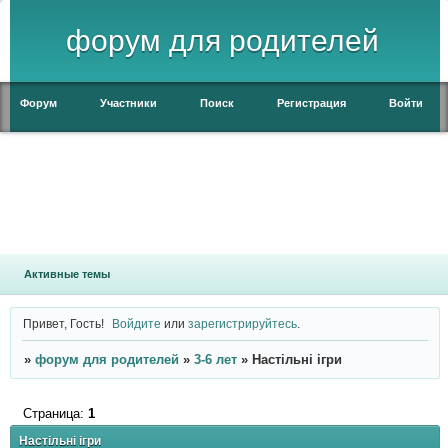
форум для родителей
Форум
Участники
Поиск
Регистрация
Войти
Активные темы
Привет, Гость!
Войдите
или
зарегистрируйтесь
.
»
форум для родителей
»
3-6 лет
»
Настільні ігри
Страница:
1
Настільні ігри