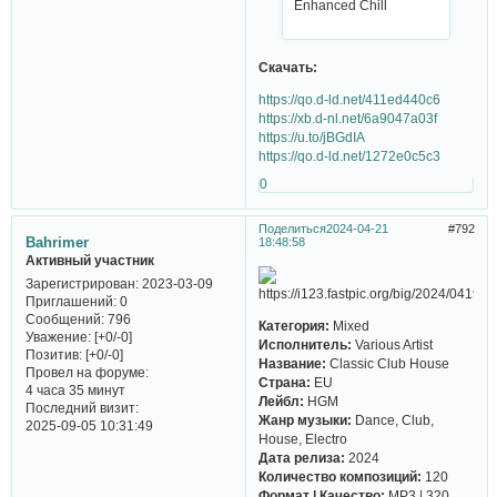
Еnhаnсеd Сhill
Скачать:
https://qo.d-ld.net/411ed440c6
https://xb.d-nl.net/6a9047a03f
https://u.to/jBGdIA
https://qo.d-ld.net/1272e0c5c3
0
Поделиться
2024-04-21
792
Bahrimer
18:48:58
Активный участник
Зарегистрирован
: 2023-03-09
Приглашений:
0
Сообщений:
796
Категория:
Mixed
Уважение:
[+0/-0]
Исполнитель:
Various Artist
Позитив:
[+0/-0]
Название:
Classic Club House
Провел на форуме:
Страна:
EU
4 часа 35 минут
Лейбл:
HGM
Последний визит:
Жанр музыки:
Dance, Club,
2025-09-05 10:31:49
House, Electro
Дата релиза:
2024
Количество композиций:
120
Формат | Качество:
MP3 | 320