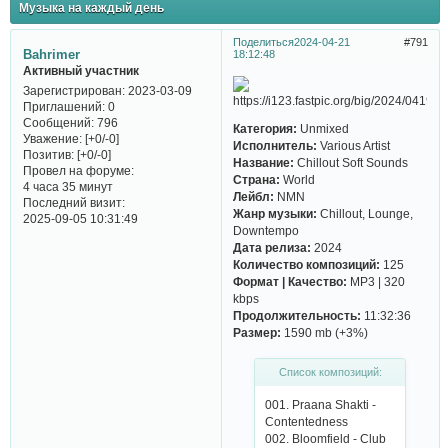
Музыка на каждый день
Поделиться
2024-04-21
791
Bahrimer
18:12:48
Активный участник
Зарегистрирован
: 2023-03-09
Приглашений:
0
Сообщений:
796
Категория:
Unmixed
Уважение:
[+0/-0]
Исполнитель:
Various Artist
Позитив:
[+0/-0]
Название:
Chillout Soft Sounds
Провел на форуме:
Страна:
World
4 часа 35 минут
Лейбл:
NMN
Последний визит:
Жанр музыки:
Chillout, Lounge,
2025-09-05 10:31:49
Downtempo
Дата релиза:
2024
Количество композиций:
125
Формат | Качество:
MP3 | 320
kbps
Продолжительность:
11:32:36
Размер:
1590 mb (+3%)
Список композиций:
001. Prааnа Shаkti -
Сontеntеdnеss
002. Bloomfiеld - Сlub