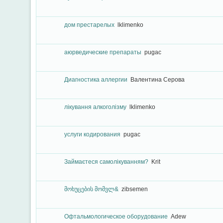
дом престарелых
lklimenko
аюрведические препараты
pugac
Диагностика аллергии
Валентина Серова
лікування алкоголізму
lklimenko
услуги кодирования
pugac
Займаєтеся самолікуванням?
Krit
მოხუცების მომვლ&
zibsemen
Офтальмологическое оборудование
Adew