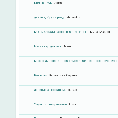
Боль в груди
Adna
дайте добру пораду
lklimenko
Как выбирали нарколога для папы ?
Мила123Крюк
Массажер для ног
Sawik
Можно ли доверять нашим врачам в вопросе лечения о
Рак кожи
Валентина Серова
лечение алкоголизма
pugac
Эндопротезирование
Adna