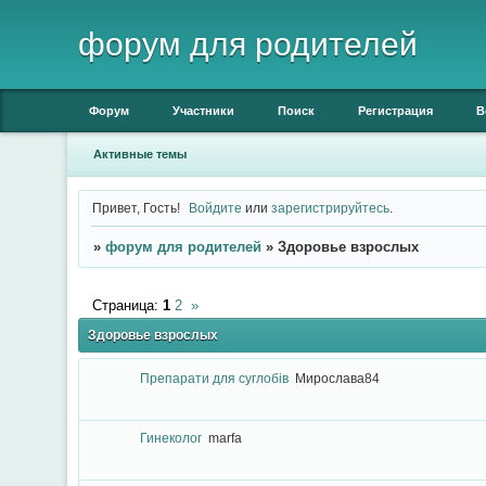
форум для родителей
Форум
Участники
Поиск
Регистрация
В
Активные темы
Привет, Гость!
Войдите
или
зарегистрируйтесь
.
»
форум для родителей
»
Здоровье взрослых
Страница:
1
2
»
Здоровье взрослых
Препарати для суглобів
Мирослава84
Гинеколог
marfa