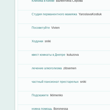
Клиника в Киеве
Валентина Серова
Студия перманентного макияжа
YaroslavaKostiuk
Посоветуйте
Vivien
Ходунки
sniki
квест комнаты в Днепре
kutuzova
лечение алкоголизма
zibsemen
частный пансионат престарелых
sniki
Подскажите
lklimenko
нужна помощь
Boronessa