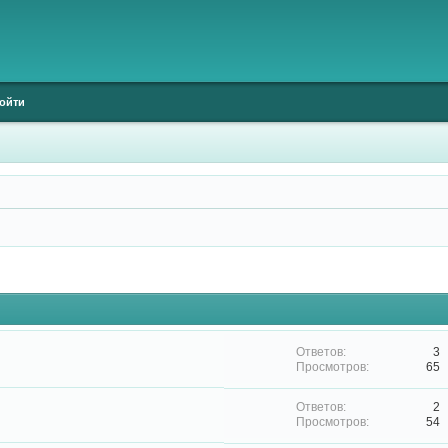
ойти
3
65
2
54