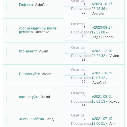
2023-10-17
1
Реферат
AvtoCad
23:45:36
55
Алисия
2023-08-17
5
уборка квартиры после
ремонта
lklimenko
12:32:08
70
АдрейКороль
2021-12-10
0
Кто знает?
Vivien
08:22:32
Vivien
28
2021-10-29
2
Посоветуйте
Vivien
18:07:32
69
AvtoCad
2021-08-11
0
посоветуйте
XoxoL
16:02:13
XoxoL
41
2021-07-10
2
Хостинг сайтов
Влад
18:00:51
Аня