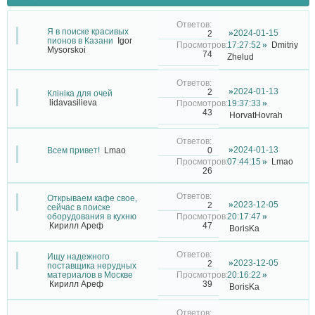
Я в поиске красивых
2024-01-15
2
пионов в Казани
Igor
17:27:52
Dmitriy
Mysorskoi
74
Zhelud
2024-01-13
2
Клініка для очей
lidavasilieva
19:37:33
43
HorvatHovrah
2024-01-13
0
Всем привет!
Lmao
07:44:15
Lmao
26
Открываем кафе свое,
2023-12-05
2
сейчас в поиске
оборудования в кухню
20:17:47
47
Кирилл Ареф
BorisKa
Ищу надежного
2023-12-05
2
поставщика нерудных
материалов в Москве
20:16:22
39
Кирилл Ареф
BorisKa