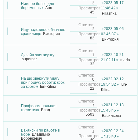
2023-05-17
3
Нижнее белье для
беременных
Аня
11:46:42
45
Pilashka
2023-05-06
2
Ищу надежное облачное
хранилище
Виктория
02:45:37
83
Виктория
2022-10-21
1
Дизайн застосунку
supercar
21:02:11
marfa
32
На що звернути увагу
2022-02-12
0
при пошуку роботи: крок
19:54:32
Iun-
за кроком
Iun-Kilina
22
Kilina
2021-12-13
7
Профессиональная
косметика
Влад
15:45:45
5503
Васильева
Вакансии по работе в
2020-12-24
1
море
Владимир
17:15:40
Воронкевич
40