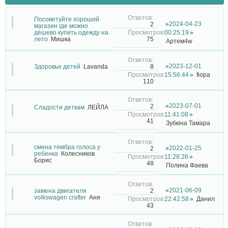
Посоветуйте хороший
2024-04-23
2
магазин где можно
дёшево купить одежду на
00:25:19
75
лето
Мишка
Артем4w
2023-12-01
8
Здоровье детей
Lavanda
15:56:44
fiopa
110
2023-07-01
2
Сладости деткам
ЛЕЙЛА
11:41:08
41
Зубкіна Тамара
смена тембра голоса у
2022-01-25
2
ребенка
Колесников
11:28:26
Борис
48
Полина Фаева
2021-06-09
2
замена двигателя
volkswagen crafter
Аня
22:42:58
Данил
43